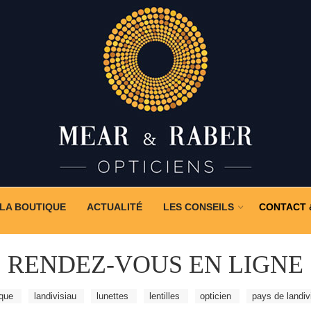
LA BOUTIQUE
ACTUALITÉ
LES CONSEILS
CONTACT
RENDEZ-VOUS EN LIGNE
ique
landivisiau
lunettes
lentilles
opticien
pays de landiv