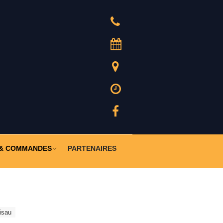
02 98 68 00 06
RENDEZ-VOUS
ADRESSE
HORAIRES
FACEBOOK
 & COMMANDES
PARTENAIRES
isau